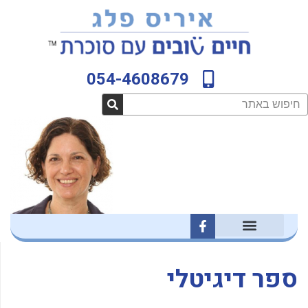
ילוג
לתוכן
תוכן
054-4608679
חיפוש
F
a
c
e
b
ספר דיגיטלי
o
o
k