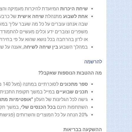
שיחת היכרות
המיועדת להיכרות מעמיקה והצג
אחת לשבוע
מתנהלת
שיחה אישית
של כרבע 
שבה אנחנו עוברים על כל מה שעבר עליך במש
משפרים וצוברים ידע וכלים מעשיים להתמודדו
או לדון בהרחבה בכל נושא שהוא על פי בחירת
במהלך השבוע
בין שיחה לשיחה
, אענה על שאלות ש
להרשמה
מה ההטבות הנוספות שאקבל?
ספר מתכונים
לסוכרתיים במתנה (מעל 140 מתכונים)
תכנים שבועיים
במייל במשך תקופת התכנית (
גישה לכל הגליונות של העלון
"אופטימיות מתו
השתתפות חינם
בכל הכנסים שלי
, במשך תק
20% הנחה על כל המוצרים והשרותים (פגישות ייעוץ, ערכות, קורסים)
ההשקעה בבריאות