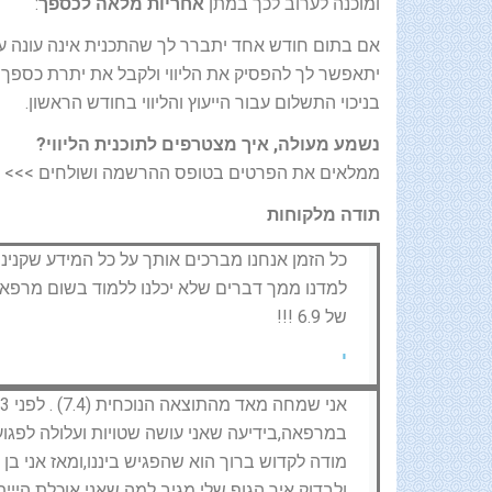
ומוכנה לערוב לכך במתן
אחריות מלאה לכספך
:
אם בתום חודש אחד יתברר לך שהתכנית אינה עונה על 
יתאפשר לך להפסיק את הליווי ולקבל את יתרת כספך 
בניכוי התשלום עבור הייעוץ והליווי בחודש הראשון.
נשמע מעולה, איך מצטרפים לתוכנית הליווי?
ממלאים את הפרטים בטופס ההרשמה ושולחים >>>
תודה מלקוחות
כל הזמן אנחנו מברכים אותך על כל המידע שקנינו 
של 6.9 !!!
י
במרפאה,בידיעה שאני עושה שטויות ועלולה לפגוע
מודה לקדוש ברוך הוא שהפגיש ביננו,ומאז אני ב
ולבדוק איך הגוף שלי מגיב למה שאני אוכלת הייית