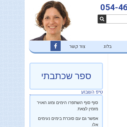
054-4
F
בלוג
צור קשר
a
c
e
b
o
o
ספר שכתבתי
k
-
f
טיפ השבוע
סוף סוף השתפרו הימים ומזג האויר
מזמין לצאת.
אפשר גם עם סוכרת בימים נעימים
אלו.