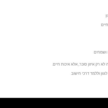
ן
יים
 ושמחים
א רק איזון סוכר, אלא איכות חיים.
גוון וללמד דרכי חישוב