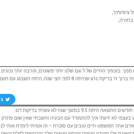
ציפיותיך,
בחזרה,
ממך. בזכותך החיים של ל וגם שלנו יותר פשוטים, והרבה יותר נכונים.
למדנו ממך דברים שלא יכלנו ללמוד בשום מרפאה! ברוך ה' בדיקת a1c שהיתה 8 לפני חצי שנה, היתה השבוע עם
צי
אני שמחה מאד מהתוצאה הנוכחית (7.4) . לפני 3 חודשים התוצאה היתה 9.5 במשך שנה לא עשיתי בדיקות דם
 בעצמי לא ידעתי איך להתמודד עם הבעיה וחשבתי שאין שום פתרון א
ן אדם אחר המשפט-חיים טובים עם סוכרת – זה אמיתי לימדת אותי לנ
 קשובה אלי מהידע העצום והנסיון העצום שלך והרגישות לזולת,וגישה