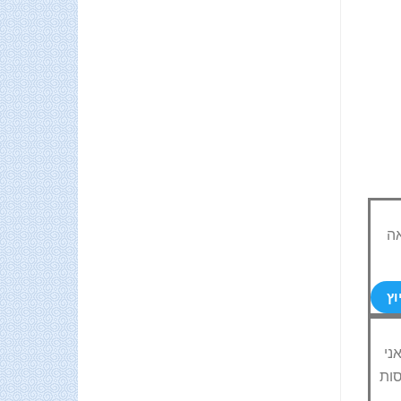
 תוצאה
וץ
ני
סות