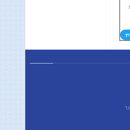
וץ
כר