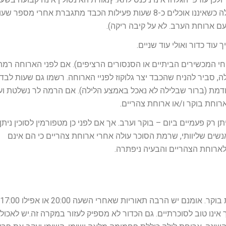
היממה וכן גם פעילות הכבד אינה קבועה. למעשה בלילה כשאיננו אוכלים כ-8 שעות פעילות הכבד מתגברת אחרי מספר 
עם ארוחת הערב. לא על קיבה ריקה).
עוד כדור ואולי עוד שניים.
יחי המכשירים הביתיים או הסנסורים הרציפים). אם לפני הארוחה רמת
סביר להניח שהכבד יצר גלוקוז לפניי הארוחה. רשמו גם שעות לבד
ודמת (ברור שבלילה לא נאכל באמצע הלילה). אם הרמה לר נשלטת וע
ארוחת בוקר ו/או ארוחת צהריים.
נשים שליוותי, שרמת הסוכר עולה אחרי ארוחת צהריים כי הם אינם
לארוחת הצהריים והבעיה ניפתרה.
ך אינו טוב לסוכרתיים. גם הכדור לא מספיק לעזור במקרה זה.יש לאכול