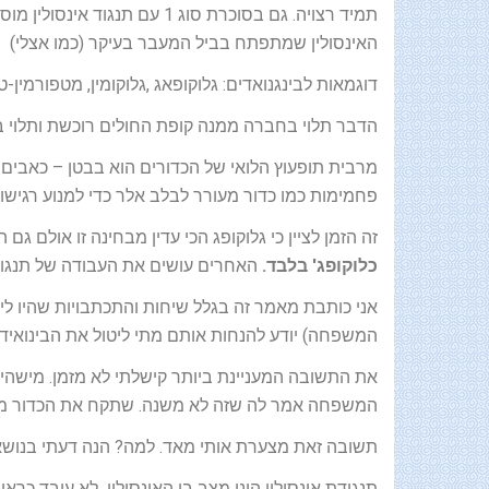
תמיד רצויה. גם בסוכרת סוג 1
האינסולין שמתפתח בביל המעבר בעיקר (כמו אצלי)
דוגמאות לבינגנואדים: גלוקופאג ,גלוקומין, מטפורמין-
הדבר תלוי בחברה ממנה קופת החולים רוכשת ותלוי ב
מרבית תופעוץ הלואי של הכדורים הוא בבטן – כאבים ש
פחמימות כמו כדור מעורר לבלב אלר כדי למנוע רגישות
זה הזמן לציין כי גלוקופג הכי עדין מבחינה זו אולם גם
כלוקופג' בלבד.
האחרים עושים את העבודה של תנגודת
אני כותבת מאמר זה בגלל שיחות והתכתבויות שהיו לי
המשפחה) יודע להנחות אותם מתי ליטול את הבינואיד
את התשובה המעניינת ביותר קישלתי לא מזמן. מישהי ס
המשפחה אמר לה שזה לא משנה. שתקח את הכדור מת
תשובה זאת מצערת אותי מאד. למה? הנה דעתי בנושא
תנגודת אינסולין הינו מצב בו האינסולין לא עובד כראוי 