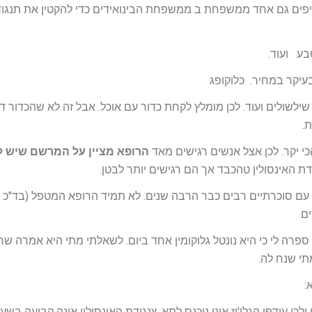
 עם תנגוד אינסולין מוסיפים גם אחד ממשפחת ב ממשפחת הבינואידים כדי להקטין את תנג
טבע ועוד.
עיקר במחיר. כלוקופג
ילשולים ועוד. לכן מומלץ לקחת כדור עם אוכל. אבל זה לא שהכדור ד
.
 הכי יקר. לכן אצל אנשים רגישים מאד
הרופא מציין על המרשם שיש 
 האינסולין טהכבד אך הם רגישים יותר לבטן.
 עם סוכרתיים רבים כבר הרבה שנים. לא תמיד הרופא המטפל (בד"כ 
ים
פרה לי כי היא נונטל גלוקומין אחד ביום. לשאלתי מתי היא אמרה שר
י שנח לה.
:
ולכן עודפי הגלו'וז אינו ניכנס לתא. ץנגודת האינסולין אינה קבועה בשע