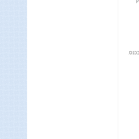
ק
כנס.