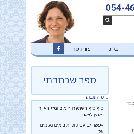
054-4
F
בלוג
צור קשר
a
c
e
b
o
o
ספר שכתבתי
k
-
f
טיפ השבוע
כבד
סוף סוף השתפרו הימים ומזג האויר
מזמין לצאת.
אפשר גם עם סוכרת בימים נעימים
ו
אלו.