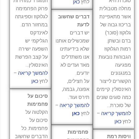
סוכרת היא
המוגדר כמהירות
לחץ
כאן
מחלה מטבולית
פרוק הפחמימה
אשר מתאפיינת
דברים שחשוב
לגלוקוז וספיגתה
בריכוז גבוה של
לדעת
במחזור הדם.
גלוקוז (סוכר)
יש דברים
לאינדקס
בדם ובשתן.
שמכשילים אותנו
הגליקמי יש
רמות הגלוקוז
שלא בידיעתינו
השפעה ישירה
הגבוהות נובעות
אנו משתדלים
על קצב הפרשת
מפגיעה
מאד ועדים לא
האינסולין…
במנגנונים
יודעים.
להמשך קריאה
–
הקשורים לייצור
על חצילים,
לחץ
כאן
האינסולין. קיימים
אפונה, גבמה,
סיכום על
כמה סוגים שונים
תירס ועוד.
פחמימות
של סוכרת…
להמשך קריאה
–
הקלטוה על
להמשך קריאה
–
לחץ
כאן
סיכום על
לחץ
כאן
פחמימות. כל
פחמימות
ו
ויסות רמת
הדברים שחשוב