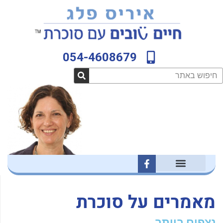
ילוג
לתוכן
תוכן
054-4608679
חיפוש
F
a
c
e
b
מאמרים על סוכרת
o
o
נצפים ביותר
k