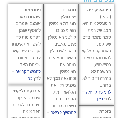
-
f
היפוגליקמיה
תנגודת
פחמימות
(היפו)
אינסולין
שמנות מאד
היפוגליקמיה היא
תנגודת אינסולין
אומנם אומרים
מצב של רמת
הוא מצב בו
להוסיף שומן
סוכר נמוכה בדם,
קולטני האינסולין
ךפחמימות כדי
שפוגעת
אינם מגיבים
לשפר את איכותן
באספקת הגלוקוז
כראוי לאינסולין.
אך יש בעיה קשה
למוח ומתבטאת
כאשר התא אינו
עם פחמימות
בטישטוש,
מזהה את
שמנות מאד…
מחשבה לא
האינסולין
להמשך קריאה
–
בהירה ודיבור לא
וכתוצאה מכך לא
לחץ
כאן
ברור…
מכניס אליו את
אינדקס גליקמי
להמשך קריאה
–
הגלוקוז, רמת
אינדקס גליקמי
לחץ
כאן
הסוכר בדם
הינו מדד לאיכות
נשארת גבוהה…
סוכרת
הפחמימה
להמשך קריאה
–