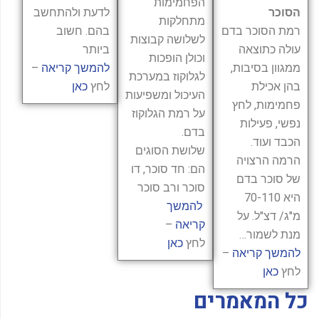
הפחמימות
הסוכר
לדעת ולהתחשב
מתחלקות
רמת הסוכר בדם
בהם. חשוב
לשלושה קבוצות
עולה כתוצאה
ביותר
וכולן הופכות
ממגוון בסיבות,
להמשך קריאה
–
לגלוקוז במערכת
בהן אכילת
לחץ
כאן
העיכול ומשפיעות
פחמימות, לחץ
על רמת הגלוקוז
נפשי, פעילות
בדם.
הכבד ועוד.
שלושת הסוגים
הרמה הרצויה
הם: חד סוכר, דו
של סוכר בדם
סוכר ורב סוכר
היא 70-110
להמשך
מ"ג/ דצ"ל. על
קריאה
–
מנת לשמור…
לחץ
כאן
להמשך קריאה
–
לחץ
כאן
כל המאמרים