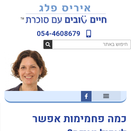
ילוג
לתוכן
תוכן
054-4608679
חיפוש
F
a
c
e
b
כמה פחמימות אפשר
o
o
k