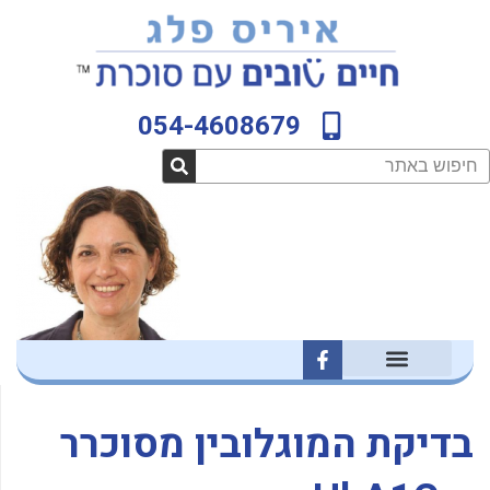
ילוג
לתוכן
תוכן
054-4608679
חיפוש
F
a
c
e
b
בדיקת המוגלובין מסוכרר
o
o
k