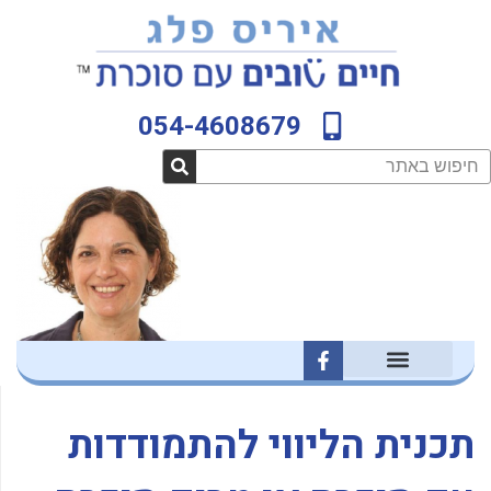
ילוג
לתוכן
תוכן
054-4608679
חיפוש
F
a
c
e
b
תכנית הליווי להתמודדות
o
o
k