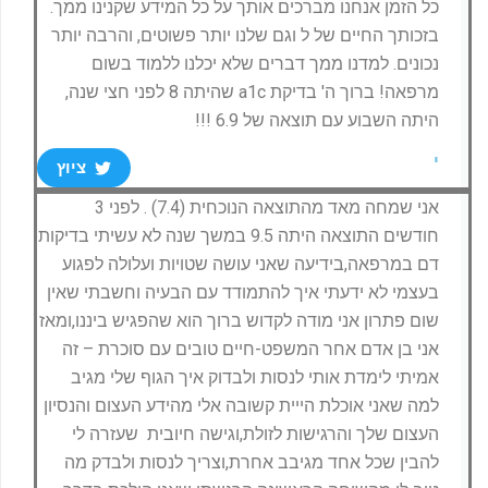
כל הזמן אנחנו מברכים אותך על כל המידע שקנינו ממך.
בזכותך החיים של ל וגם שלנו יותר פשוטים, והרבה יותר
נכונים. למדנו ממך דברים שלא יכלנו ללמוד בשום
מרפאה! ברוך ה' בדיקת a1c שהיתה 8 לפני חצי שנה,
היתה השבוע עם תוצאה של 6.9 !!!
י
ציוץ
אני שמחה מאד מהתוצאה הנוכחית (7.4) . לפני 3
חודשים התוצאה היתה 9.5 במשך שנה לא עשיתי בדיקות
דם במרפאה,בידיעה שאני עושה שטויות ועלולה לפגוע
בעצמי לא ידעתי איך להתמודד עם הבעיה וחשבתי שאין
שום פתרון אני מודה לקדוש ברוך הוא שהפגיש ביננו,ומאז
אני בן אדם אחר המשפט-חיים טובים עם סוכרת – זה
אמיתי לימדת אותי לנסות ולבדוק איך הגוף שלי מגיב
למה שאני אוכלת הייית קשובה אלי מהידע העצום והנסיון
העצום שלך והרגישות לזולת,וגישה חיובית שעזרה לי
להבין שכל אחד מגיבב אחרת,וצריך לנסות ולבדק מה