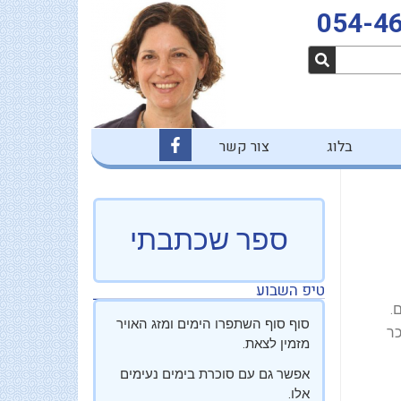
054-4
F
בלוג
צור קשר
a
c
e
b
o
o
ספר שכתבתי
k
-
f
טיפ השבוע
.
סוף סוף השתפרו הימים ומזג האויר
כר
מזמין לצאת.
אפשר גם עם סוכרת בימים נעימים
אלו.