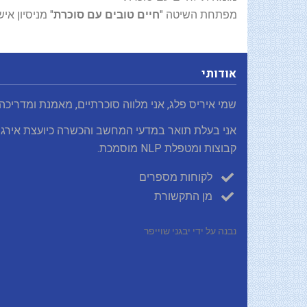
מפתחת השיטה "
חיים טובים עם סוכרת
" מניסיון אישי של מעל 40 
אודותי
שמי איריס פלג, אני מלווה סוכרתיים, מאמנת ומדריכה
אני בעלת תואר במדעי המחשב והכשרה כיועצת אירגו
קבוצות ומטפלת NLP מוסמכת.
לקוחות מספרים
מן התקשורת
נבנה על ידי יבגני שוייפר