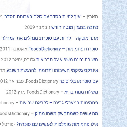
הארץ –
איך להיות בסדר עם כולם בארוחת הסדר
, מגז
כתבה במגזין מנטה חודש
נובמבר 2009
אתר מוטקה – לחיות עם סוכרת: מנהלים את המחלה
פ
סוכרת ופחמימות – FoodsDictionary
אוקטובר 2011
חשיבה נכונה משפיע על הבריאות
גלובס, ינואר 2012
אינדקס גליקמי חשיבותו ותרומתו להרגשת השובע
מה ח
עם סוכר או בלי סוכר
FoodsDictionary, פברואר 2012
משלוח מנות בריא
– FoodsDictionary מרץ 2012
פחמימות במאכלי גבינה – לקראת שבועות
– FoodsDictionary מאי 2012
מה עושים כשמתחשק משהו מתוק
– FoodsDictionary יוני 2012
אילו פחמימות מומלצות לאנשים עם סוכרת?
-פורטל לבריאות K