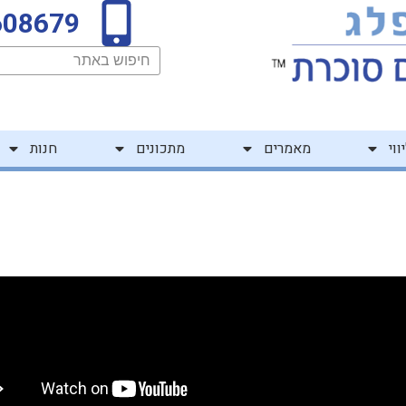
608679
חיפוש
ווי
מאמרים
מתכונים
חנות