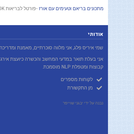
מתכונים בריאם וטעימים עם אורז
-פורטל לבריאות BEOK אוקטובר 2012
אודותי
שמי איריס פלג, אני מלווה סוכרתיים, מאמנת ומדריכה
אני בעלת תואר במדעי המחשב והכשרה כיועצת אירגו
קבוצות ומטפלת NLP מוסמכת.
לקוחות מספרים
מן התקשורת
נבנה על ידי יבגני שוייפר