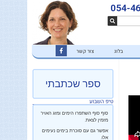
054-4
F
בלוג
צור קשר
a
c
e
b
o
o
ספר שכתבתי
k
-
f
טיפ השבוע
סוף סוף השתפרו הימים ומזג האויר
מזמין לצאת.
אפשר גם עם סוכרת בימים נעימים
אלו.