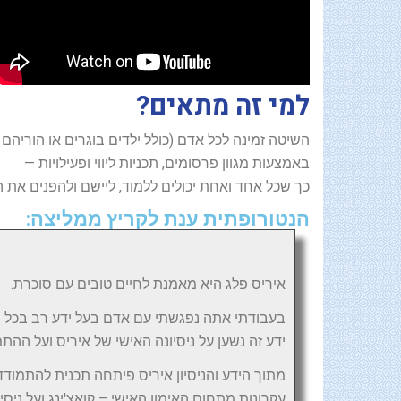
למי זה מתאים?
השיטה זמינה לכל אדם (כולל ילדים בוגרים או הוריהם
באמצעות מגוון פרסומים, תכניות ליווי ופעילויות —
כך שכל אחד ואחת יכולים ללמוד, ליישם ולהפנים את 
הנטורופתית ענת לקריץ ממליצה:
איריס פלג היא מאמנת לחיים טובים עם סוכרת.
בעבודתי אתה נפגשתי עם אדם בעל ידע רב בכל 
ידע זה נשען על ניסיונה האישי של איריס ועל ה
מתוך הידע והניסיון איריס פיתחה תכנית להתמודד
עקרונות מתחום האימון האישי – קואצ'ינג ועל ניסיון