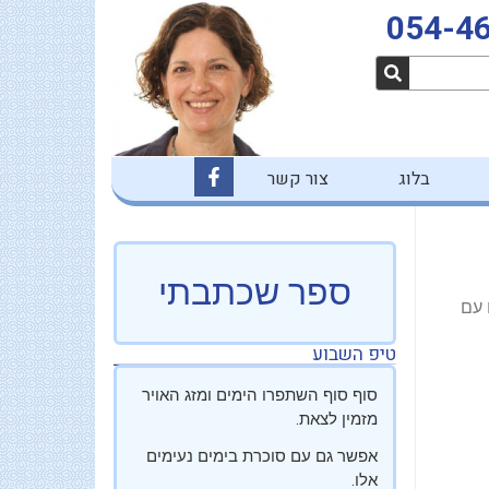
054-4
F
בלוג
צור קשר
a
c
e
b
o
o
ספר שכתבתי
k
 עם
-
f
טיפ השבוע
סוף סוף השתפרו הימים ומזג האויר
מזמין לצאת.
אפשר גם עם סוכרת בימים נעימים
אלו.