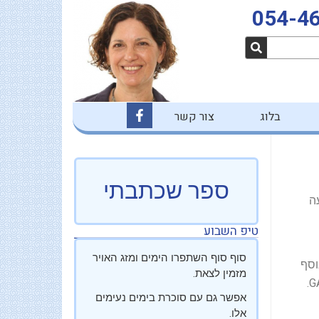
054-4
F
בלוג
צור קשר
a
c
e
b
o
o
ספר שכתבתי
k
ה
-
f
טיפ השבוע
סוף סוף השתפרו הימים ומזג האויר
ווגים כסוג 1.5, ובנוסף
מזמין לצאת.
אפשר גם עם סוכרת בימים נעימים
אלו.