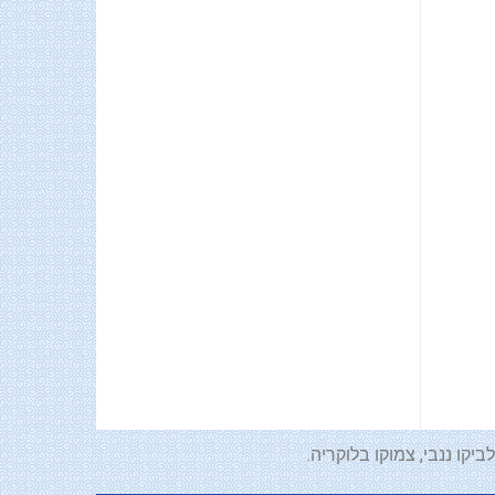
קו ננבי, צמוקו בלוקריה.