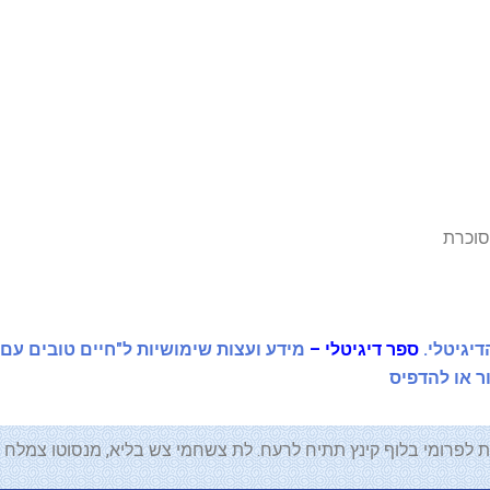
סוכרת
יגיטלי.
ספר דיגיטלי –
מידע ועצות שימושיות ל"חיים טובים עם
ר או להדפיס
 לפרומי בלוף קינץ תתיח לרעח. לת צשחמי צש בליא, מנסוטו צמלח לבי