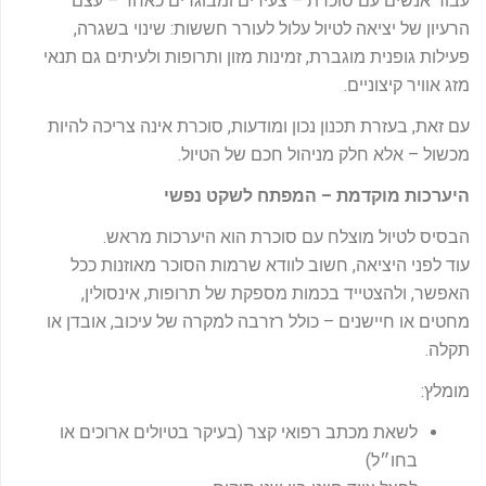
עבור אנשים עם סוכרת – צעירים ומבוגרים כאחד – עצם
הרעיון של יציאה לטיול עלול לעורר חששות: שינוי בשגרה,
פעילות גופנית מוגברת, זמינות מזון ותרופות ולעיתים גם תנאי
מזג אוויר קיצוניים.
עם זאת, בעזרת תכנון נכון ומודעות, סוכרת אינה צריכה להיות
מכשול – אלא חלק מניהול חכם של הטיול.
היערכות מוקדמת – המפתח לשקט נפשי
הבסיס לטיול מוצלח עם סוכרת הוא היערכות מראש.
עוד לפני היציאה, חשוב לוודא שרמות הסוכר מאוזנות ככל
האפשר, ולהצטייד בכמות מספקת של תרופות, אינסולין,
מחטים או חיישנים – כולל רזרבה למקרה של עיכוב, אובדן או
תקלה.
מומלץ:
לשאת מכתב רפואי קצר (בעיקר בטיולים ארוכים או
בחו״ל)