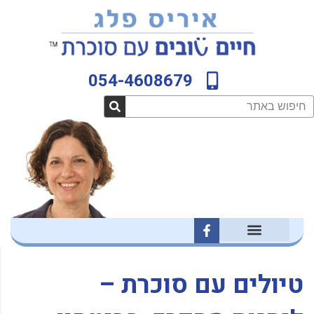
ילוג
לתוכן
תוכן
054-4608679
חיפוש
F
a
c
e
b
טיולים עם סוכרת –
o
o
k