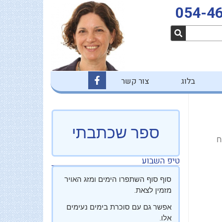
054-4
F
בלוג
צור קשר
a
c
e
b
o
o
ספר שכתבתי
k
ח
-
f
טיפ השבוע
סוף סוף השתפרו הימים ומזג האויר
מזמין לצאת.
אפשר גם עם סוכרת בימים נעימים
אלו.