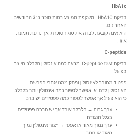
HbA1c
בדיקת HbA1C משקפת ממוצע רמות סוכר ב־3 החודשים
האחרונים.
היא אינה קובעת לבדה את סוג הסוכרת, אך נותנת תמונת
איזון.
C-peptide
בדיקת C-peptide test מראה כמה אינסולין הלבלב מייצר
בפועל.
פפטיד מחובר לאינסולין וניתק ממנו אחרי הפרשת
האינסולין לדם. אי אפשר לספור כמה אינסולין יותר בלבלב
כי הוא פעיל אך אפשר לספור כמה פפטידים יש בדם
ערך גבוה → הלבלב עובד אך יש הרבה פפטידים
בגלל תנגודת
ערך נמוך מאוד או אפסי → ייצור אינסולין נמוך
מאוד או חסר