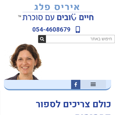
ילוג
לתוכן
תוכן
054-4608679
חיפוש
F
a
c
e
b
כולם צריכים לספור
o
o
k