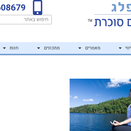
608679
חיפוש
ווי
מאמרים
מתכונים
חנות