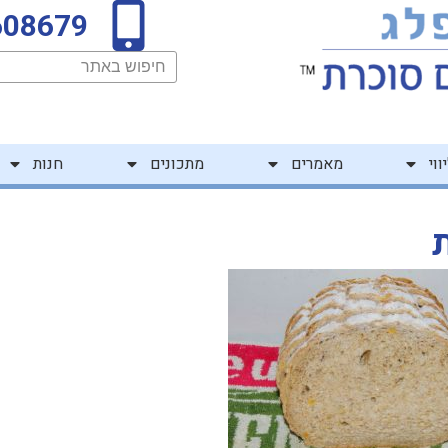
608679
חיפוש
ווי
מאמרים
מתכונים
חנות