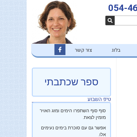
054-4
F
בלוג
צור קשר
a
c
e
b
o
o
ספר שכתבתי
k
-
f
טיפ השבוע
סוף סוף השתפרו הימים ומזג האויר
מזמין לצאת.
אפשר גם עם סוכרת בימים נעימים
אלו.