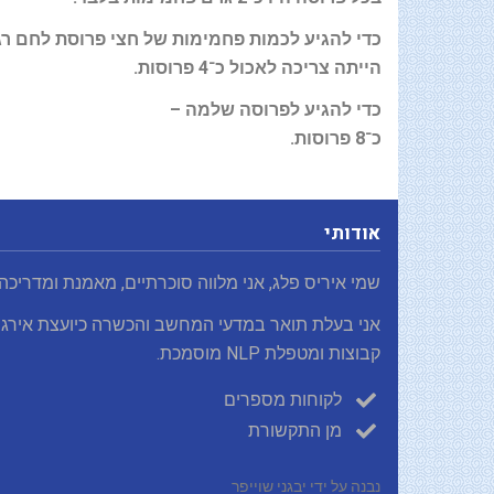
כדי להגיע לכמות פחמימות של חצי פרוסת לחם רג
הייתה צריכה לאכול כ־4 פרוסות
.
כדי להגיע לפרוסה שלמה
–
כ־8 פרוסות
.
אודותי
שמי איריס פלג, אני מלווה סוכרתיים, מאמנת ומדריכה
אני בעלת תואר במדעי המחשב והכשרה כיועצת אירגו
קבוצות ומטפלת NLP מוסמכת.
לקוחות מספרים
מן התקשורת
נבנה על ידי יבגני שוייפר