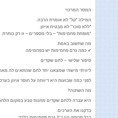
המסר המרכזי
המילה "קל" לא אומרת הרבה
.
"
ללא סוכר" לא מבטיח איזון
.
"
מופחת פחמימות" – בלי מספרים – זו רק כותרת
.
מה שחשוב באמת
:
✔
כמה גרם פחמימות יש בפחמימה
סיפור שלישי – לחם שקדים
ליוויתי מישהי שמצאנו יחד לחם שהתאים לה מאוד
לפני כמה שבועות היא דיווחה על חוסר איזון בערכ
מה השתנה
?
היא עברה ללחם שקדים מחנות טבע במקום הלחם
בדקנו את הערכים
:
בכל פרוסה היו כ־2 גרם פחמימות בלבד
.