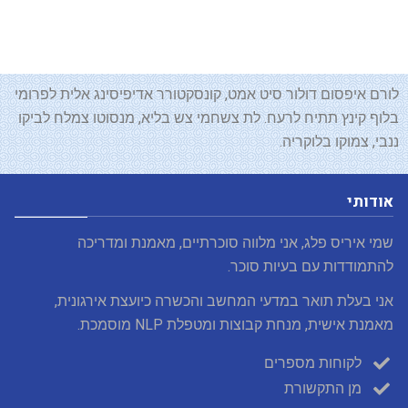
לורם איפסום דולור סיט אמט, קונסקטורר אדיפיסינג אלית לפרומי
בלוף קינץ תתיח לרעח. לת צשחמי צש בליא, מנסוטו צמלח לביקו
ננבי, צמוקו בלוקריה.
אודותי
שמי איריס פלג, אני מלווה סוכרתיים, מאמנת ומדריכה
להתמודדות עם בעיות סוכר.
אני בעלת תואר במדעי המחשב והכשרה כיועצת אירגונית,
מאמנת אישית, מנחת קבוצות ומטפלת NLP מוסמכת.
לקוחות מספרים
מן התקשורת