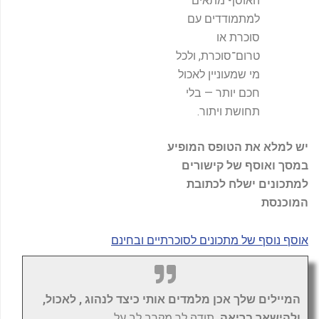
האוסף מתאים
למתמודדים עם
סוכרת או
טרום־סוכרת, ולכל
מי שמעוניין לאכול
חכם יותר — בלי
תחושת ויתור.
יש למלא את הטופס המופיע
במסך ואוסף של קישורים
למתכונים ישלח לכתובת
המוכנסת
אוסף נוסף של מתכונים לסוכרתיים ובחינם
המיילים שלך אכן מלמדים אותי כיצד לנהוג , לאכול,
ולהישאר בריאה.
תודה לך מקרב לב על