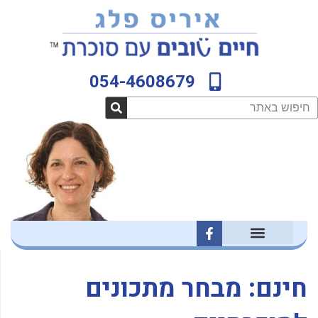
ילוג
לתוכן
תוכן
054-4608679
חיפוש
F
a
c
e
b
חינם: מבחר מתכונים
o
o
k