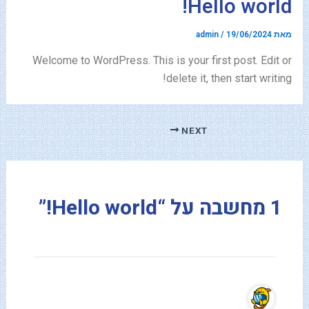
Hello world!
-
f
מאת
19/06/2024
/
admin
Welcome to WordPress. This is your first post. Edit or
delete it, then start writing!
NEXT
1 מחשבה על “Hello world!”