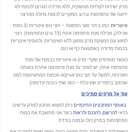
מרק ישירות לצלחת מהשקית, ללא מדידה תגרום לכמות לא
ידועה של פחמימות וברוב המקרים לכמות גדולה מהרצוי.
איטריות
: כמו ביתר סוגי הפסטה – חצי כוס איטריות (3 כפות
אכילה), מכילה מנת פחמימה אחת (15 גרם פחמימות). רצוי
למזוג עם המצקת מרק מסונן ללא האיטריות, ולהוסיף איטריות
בכמות מדודה באמצעות כף או כוס.
כאשר מוסיפים שקדי מרק או איטריות בכמות של מנת
פחמימה אחת, יש לוותר על מנת פחמימה אחרת באותה
הארוחה, למשל על חצי כוס אורז(או הכמות המתאיטמה למה
שכתוב בתפריט שקיבלת – כוס, שתי כובות וכדומה).
עוד על מרקים סמיכים
באוסף המתכונים החינמיים
ניתן למצוא מתכון למרק עדשים.
כדאי
להרשם, להכנס ולראות
כיצד אני מחשבת את כמות
הפחמימות במרק כולו ובמנה בודדת.
כשאוכלים במסעדה, מרק מהווה בעיה. קשה מאוד להעריך את