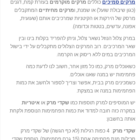
מרקים סמיכים
כוללים
מרקים מוקרמים
בעזרת קמח, דגנים
(כגון שיבולת שועל) או שמנת, ו
מרקים מחיתיים
המתקבלים
מרסק של הירקות או הקיטניות שמרכיבים אותם (שעועית,
אפונה, עדשים, בטטות וכדומה).
במרק צלול הנוזל נשאר צלול, וניתן להפריד בקלות בינו ובין
שאר המרכיבים. רוב המרקים הצלולים מתקבלים על ידי בישול
המרכיבים במים ללא ריסוק או הקרמה.
כשאוכלים מרק, כמו כל מזון אחר, חשוב לנו לדעת כמה
פחמימות יש במנה שאנו אוכלים.
כשמכינים מרק בבית, אפשר וצריך לספור ולחשב את כמות
הפחמימות במנה או במצקת.
יש המוסיפים למרק תוספות כמו
שקדי מרק
או
איטריות
.
במקרה כזה חובה למדוד את כמות הפחמימות הנוספת ולקחת
אותה בחשבון:
שקדי מרק
: 4 כפות רגילות (לא כף הגשה) של שקדי מרק
מכילות מנת פחמימה אחת (15 גרם פחמימות). הוספת שקדי