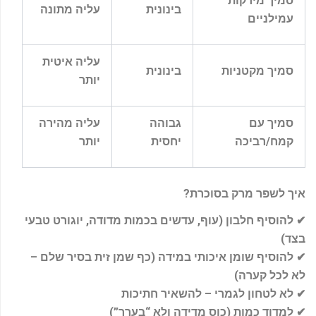
סמיך מירקות
בינונית
עליה מתונה
עמילניים
עליה איטית
סמיך מקטניות
בינונית
יותר
סמיך עם
גבוהה
עליה מהירה
קמח/רביכה
יחסית
יותר
איך לשפר מרק בסוכרת
?
✔
להוסיף חלבון (עוף, עדשים בכמות מדודה, יוגורט טבעי
בצד)
✔
להוסיף שומן איכותי במידה (כף שמן זית בסיר שלם –
לא לכל קערה)
✔
לא לטחון לגמרי – להשאיר חתיכות
✔
למדוד כמות (כוס מדידה ולא “בערך”)