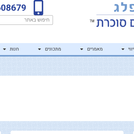
608679
חיפוש
ווי
מאמרים
מתכונים
חנות