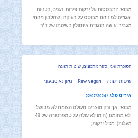
מבוא: התבססות על ירקות פירות. דגנים, קטניות
ואגוזים למיניהם מבוסס על העיקרון שחלבון מהחיי
מגביר ועושה תנגודת אינסולין.בשיטתו של ד"ר
,
,
הסוכרת ואני
ספר מתכונים
שיטות תזונה
שיטות תזונה – Raw vegan – מזון נא טבעוני
איריס פלג
22/07/2024
/
מבוא: אך ורק מוצרים מעולם הצומח לא מבושל
ולא מחומם (חומו לא עולה על טמפרטורה של 48
מעלות). מכיל ירקות,