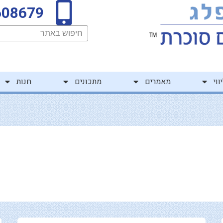
608679
חיפוש
ווי
מאמרים
מתכונים
חנות