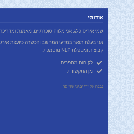
אודותי
שמי איריס פלג, אני מלווה סוכרתיים, מאמנת ומדריכה
אני בעלת תואר במדעי המחשב והכשרה כיועצת אירגו
קבוצות ומטפלת NLP מוסמכת.
לקוחות מספרים
מן התקשורת
נבנה על ידי יבגני שוייפר