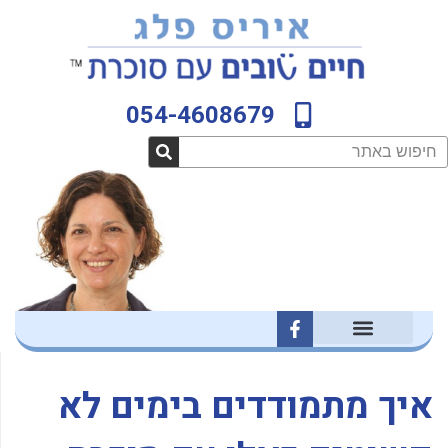
ילוג
לתוכן
תוכן
054-4608679
חיפוש
F
a
c
e
b
איך מתמודדים בימים לא
o
o
k