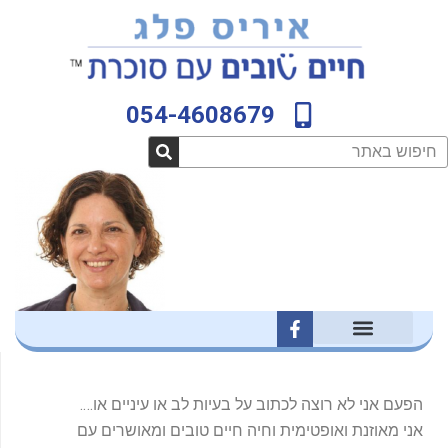
וג
לתוכן
וכן
054-4608679
פוש
F
a
c
e
b
הפעם אני לא רוצה לכתוב על בעיות לב או עיניים או….
o
o
אני מאוזנת ואופטימית וחיה חיים טובים ומאושרים עם
k