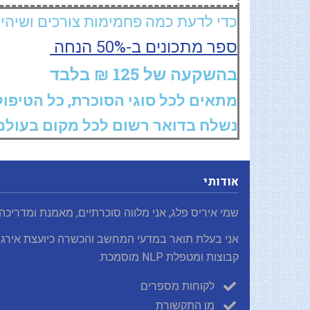
כדי לדעת כמה פחמימות צורכים ושיהיו
ספר מתכונים ב-50% הנחה
בהשקעה של 125 ₪ בלבד
מתאים לכל סוגי הסוכרת, כל הטיפולים ובכ
נשלח בדואר רשום לכל מקום בעולם
אודותי
שמי איריס פלג, אני מלווה סוכרתיים, מאמנת ומדריכה
אני בעלת תואר במדעי המחשב והכשרה כיועצת אירגו
קבוצות ומטפלת NLP מוסמכת.
לקוחות מספרים
מן התקשורת