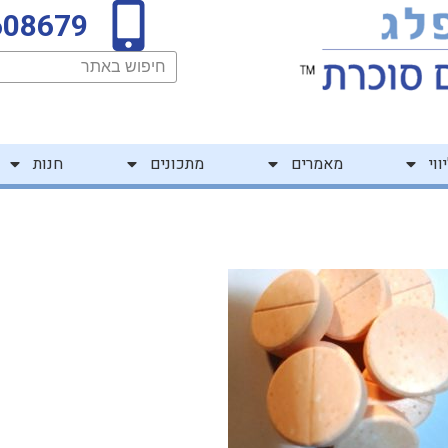
608679
חיפוש
ווי
מאמרים
מתכונים
חנות