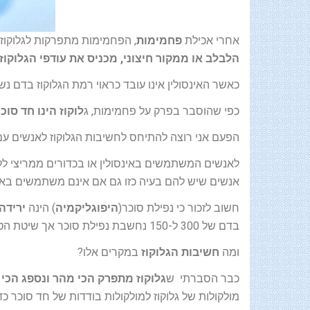
אחרי אכילת
פחמימות
, הפחמימות מתפרקות לגלוקוז 
הלבלב או ממקור חיצוני, מכניס את עודפי הגלוקוז
כאשר האינסולין אינו עובד כראוי רמת הגלוקוז בדם נ
כפי שהוסבר בפרק על פחמימות, ג
לוקוז הינו חד ס
הפעם אני רוצה להתיחס לחשיבות הגלוקוז לאנשים עם 
לאנשים המשתמשים באינסולין או בכדורים ממריצי ללב 
אנשים שיש להם בעיה כזו גם אם אינם משתמשים באינס
חשוב לזכור כי נפילת סוכר(
היפוגליקמיה
) הינה
ירידה
בדם של 300 ל-150 נחשבת נפילת סוכר אך שיטת הטיפול וההתאוששות במקרה זה שונה.
ומה
חשיבות הגלוקוז
במקרים אלו?
כבר הסברתי ש
גלוקוז מתפרק הכי מהר ונספג הכי
מולקולות של גלוקוז למולקולות בודדות של חד סוכר כד