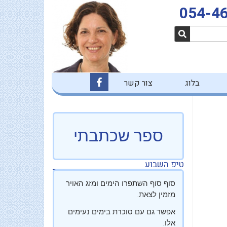
054-4
F
בלוג
צור קשר
a
c
e
b
o
o
ספר שכתבתי
k
-
f
טיפ השבוע
סוף סוף השתפרו הימים ומזג האויר
מזמין לצאת.
אפשר גם עם סוכרת בימים נעימים
אלו.