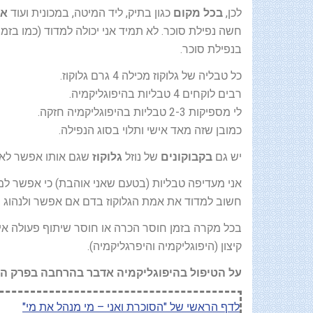
לכן,
בכל מקום
כגון בתיק, ליד המיטה, במכונית ועוד
אנ
חשה נפילת סוכר. לא תמיד אני יכולה למדוד (כמו בזמן
בנפילת סוכר.
כל טבליה של גלוקוז מכילה 4 גרם גלוקוז.
רבים לוקחים 4 טבליות בהיפוגליקמיה.
לי מספיקות 2-3 טבליות בהיפוגליקמיה חזקה.
כמובן שזה מאד אישי ותלוי בסוג הנפילה.
יש גם
בקבוקונים
של נוזל
גלוקוז
שגם אותו אפשר לא
אני מעדיפה טבליות (בטעם שאני אוהבת) כי אפשר למ
חשוב למדוד את אמת הגלוקוז בדם אם אפשר ולנהוג כ
בכל מקרה בזמן חוסר הכרה או חוסר שיתוף פעולה אי
קיצון (היפוגליקמיה והיפרגליקמיה).
על הטיפול בהיפוגליקמיה אדבר בהרחבה בפרק המ
לדף הראשי של "הסוכרת ואני – מי מנהל את מי"