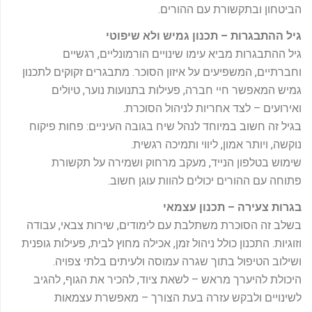
הביטחון ובתקשורת עם ההורים.
גיל ההתבגרות – תכנון גמיש ולא שיפוטי
גיל ההתבגרות מביא עימו שינויים הורמונליים, רגשיים
וחברתיים, המשפיעים על איזון הסוכר. מתבגרים זקוקים לתכנון
גמיש המאפשר חיי חברה, פעילות בתנועות נוער, טיולים
ואירועים – לצד אחריות לניהול הסוכרת.
בגיל זה חשוב במיוחד לנהל שיח בגובה העיניים: פחות פיקוח
נוקשה, ויותר אמון, ליווי ותמיכה רגשית.
שימוש בטלפון הנייד, מעקב מרחוק ושמירה על תקשורת
פתוחה עם ההורים יכולים להוות עוגן חשוב.
בגרות צעירה – תכנון עצמאי
בשלב זה הסוכרת משתלבת עם לימודים, שירות צבאי, עבודה
וזוגיות. התכנון כולל ניהול זמן, אכילה מחוץ לבית, פעילות גופנית
ושילוב הטיפול בתוך שגרה עמוסה ולעיתים בלתי צפויה.
היכולת להיערך מראש – לשאת ציוד, להכיר את הגוף, להגיב
לשינויים ולבקש עזרה בעת הצורך – מאפשרת עצמאות