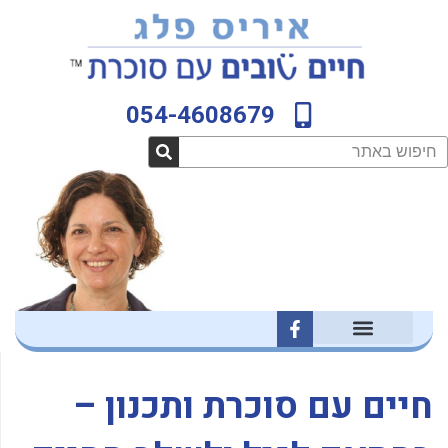
ילוג
לתוכן
תוכן
054-4608679
חיפוש
F
a
c
e
b
חיים עם סוכרת ותכנון –
o
o
k