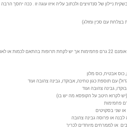
ת ניילון של סנדוויצים ולכתוב עליה איזו עוגה זו . ככה יחסך הרבה
ת בצלחת עם סכין ומזלג)
4. צ'יפס תפוח (ללא תוספת ממתיק). יש בזה אומנם 22 גרם פחמימות אך יש לקחת תרופות בהתאם לכמות או לא
כוס אבטיח, כוס מלון
ים או לממרחים מיוחדים לכריך