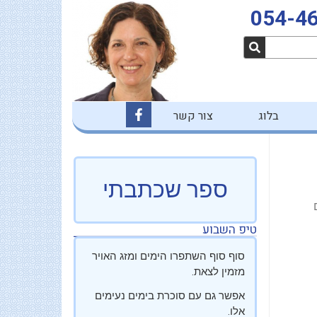
054-4
F
בלוג
צור קשר
a
c
e
b
o
o
ספר שכתבתי
k
-
f
טיפ השבוע
סוף סוף השתפרו הימים ומזג האויר
מזמין לצאת.
אפשר גם עם סוכרת בימים נעימים
אלו.