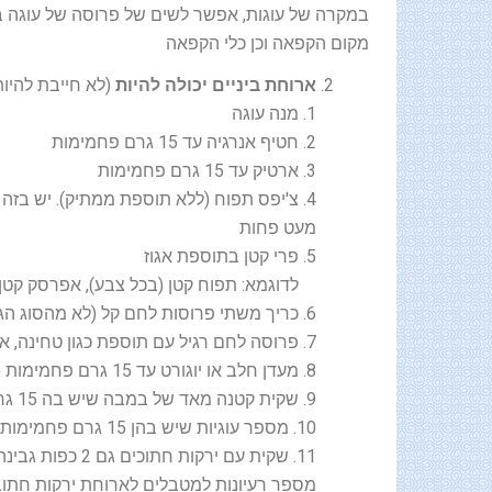
במקרה של עוגות, אפשר לשים של פרוסה של עוגה בשקי
מקום הקפאה וכן כלי הקפאה
ארוחת ביניים יכולה להיות
(לא חייבת להיו
1. מנה עוגה
2. חטיף אנרגיה עד 15 גרם פחמימות
3. ארטיק עד 15 גרם פחמימות
מעט פחות
5. פרי קטן בתוספת אגוז
לדוגמא: תפוח קטן (בכל צבע), אפרסק קטן, 
6. כריך משתי פרוסות לחם קל (לא מהסוג הגדול) עם תוספת כגון טחינה, אבוקדו, גבינה צהובה ועוד
7. פרוסה לחם רגיל עם תוספת כגון טחינה, אבוקדו, גבינה צהובה ועוד
8. מעדן חלב או יוגורט עד 15 גרם פחמימות (יש לקרוא היטב על הקופסא מה יש בו)
9. שקית קטנה מאד של במבה שיש בה 15 גרם פחמימות
10. מספר עוגיות שיש בהן 15 גרם פחמימות או שני בסקויטים
11. שקית עם ירקות חתוכים גם 2 כפות גבינה לבנה או פרוסה גבינה צהובה
מספר רעיונות למטבלים לארוחת ירקות חתוב