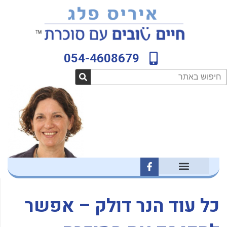
ילוג
לתוכן
תוכן
054-4608679
חיפוש
F
a
c
e
b
כל עוד הנר דולק – אפשר
o
o
k