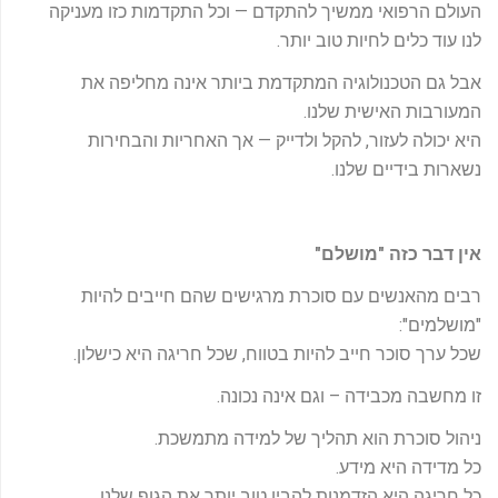
העולם הרפואי ממשיך להתקדם — וכל התקדמות כזו מעניקה
לנו עוד כלים לחיות טוב יותר.
אבל גם הטכנולוגיה המתקדמת ביותר אינה מחליפה את
המעורבות האישית שלנו.
היא יכולה לעזור, להקל ולדייק — אך האחריות והבחירות
נשארות בידיים שלנו.
אין דבר כזה "מושלם
"
רבים מהאנשים עם סוכרת מרגישים שהם חייבים להיות
"מושלמים":
שכל ערך סוכר חייב להיות בטווח, שכל חריגה היא כישלון.
זו מחשבה מכבידה – וגם אינה נכונה.
ניהול סוכרת הוא תהליך של למידה מתמשכת.
כל מדידה היא מידע.
כל חריגה היא הזדמנות להבין טוב יותר את הגוף שלנו.