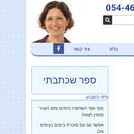
054-4
F
בלוג
צור קשר
a
c
e
b
o
o
ספר שכתבתי
k
-
f
טיפ השבוע
סוף סוף השתפרו הימים ומזג האויר
מזמין לצאת.
אפשר גם עם סוכרת בימים נעימים
אלו.