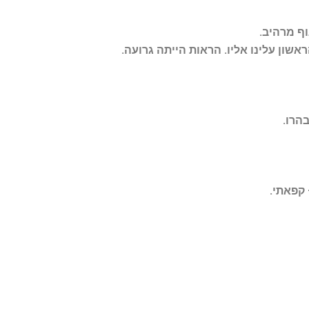
ף מרהיב
.
שון עלינו אליו. הראות הייתה גרועה
.
בהרו
.
 קפאתי
.