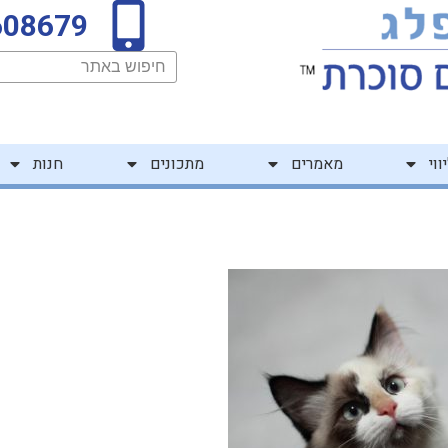
608679
חיפוש
ווי
מאמרים
מתכונים
חנות