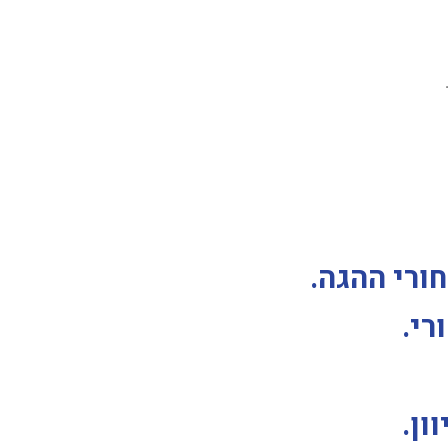
ורי ההגה
.
רי
.
ון
.