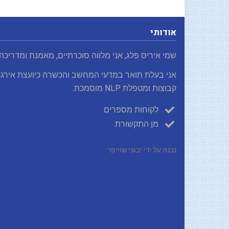
אודותי
שמי איריס פלג, אני מלווה סוכרתיים, מאמנת ומדריכה
אני בעלת תואר במדעי המחשב והכשרה כיועצת אירגו
קבוצות ומטפלת NLP מוסמכת.
לקוחות מספרים
מן התקשורת
נבנה על ידי יבגני שוייפר