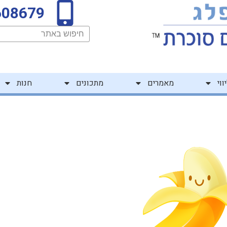
608679
חיפוש
ווי
מאמרים
מתכונים
חנות