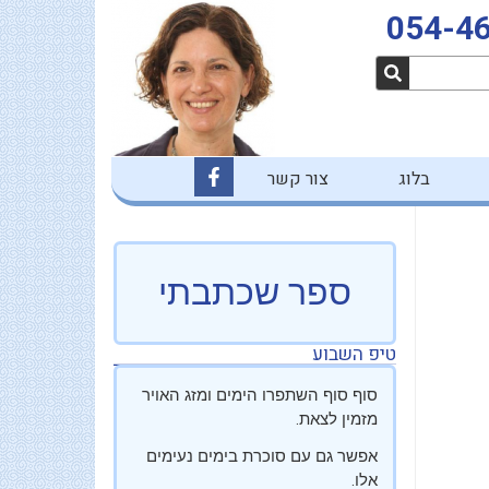
054-4
F
בלוג
צור קשר
a
c
e
b
o
o
ספר שכתבתי
k
-
f
טיפ השבוע
סוף סוף השתפרו הימים ומזג האויר
מזמין לצאת.
אפשר גם עם סוכרת בימים נעימים
אלו.