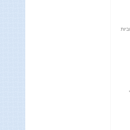
ביות
י