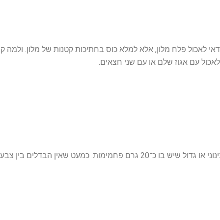
אי לאכול פלח מלון, אלא למלא כוס בחתיכות קטנות של מלון. ולמה קו
 לאכול עם אגוז שלם או עם שני חצאים.
תפוח קטן הוא מנת פחמימה. בדרך כלל קונים תפוח בינוני או גדול שיש בו כ־20 גרם פחמימות. כמעט שאין הבדלים בין צבע