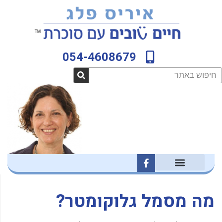
ילוג
לתוכן
תוכן
054-4608679
חיפוש
F
a
c
e
b
מה מסמל גלוקומטר?
o
o
k