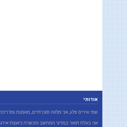
אודותי
שמי איריס פלג, אני מלווה סוכרתיים, מאמנת ומדריכה
אני בעלת תואר במדעי המחשב והכשרה כיועצת אירגו