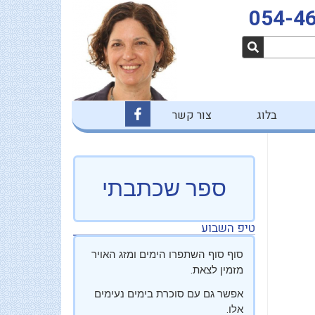
054-4
F
בלוג
צור קשר
a
c
e
b
o
o
ספר שכתבתי
k
-
f
טיפ השבוע
סוף סוף השתפרו הימים ומזג האויר
מזמין לצאת.
אפשר גם עם סוכרת בימים נעימים
אלו.