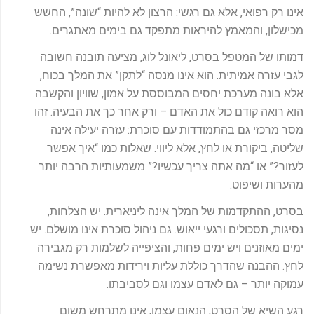
אינו רק רפואי, אלא גם רגשי: הרצון לא להיות “שונה”, החשש
מכישלון, והמאמץ להיראות מתפקד גם בימים מאתגרים.
דמותו של המטפל בסרט, ליאונל לוג, מציעה תובנה חשובה
לגבי עזרה אמיתית. הוא אינו מנסה “לתקן” את המלך בכוח,
אלא בונה מערכת יחסים המבוססת על אמון, שוויון והקשבה.
הוא רואה קודם כול את האדם – ורק אחר כך את הבעיה. זהו
מסר מרכזי גם בהתמודדות עם סוכרת: עזרה יעילה אינה
שליטה, ביקורת או לחץ, אלא ליווי. שאלות כמו “איך אפשר
לעזור?” או “מה אתה צריך עכשיו?” משמעותיות הרבה יותר
מהערות ושיפוט.
בסרט, ההתקדמות של המלך אינה ליניארית. יש הצלחות,
נסיגות, תסכולים ורגעי ייאוש. גם ניהול סוכרת אינו מושלם. יש
ימים מאוזנים ויש ימים פחות, והציפייה לשלמות רק מגבירה
לחץ. ההבנה שהדרך כוללת עליות וירידות מאפשרת נשימה
עמוקה יותר – גם לאדם עצמו וגם לסביבתו.
רגע השיא של הסרט, הנאום עצמו, אינו מתרחש משום