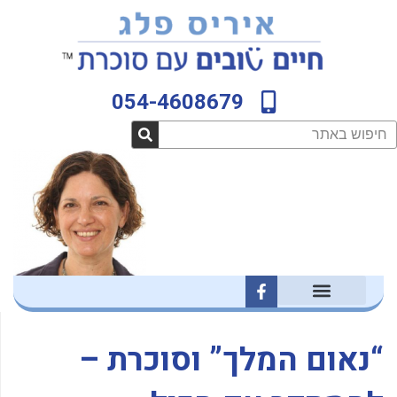
ילוג
לתוכן
תוכן
054-4608679
חיפוש
F
a
c
e
b
“נאום המלך” וסוכרת –
o
o
k