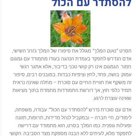
להסתדר עם הכול
-
f
הסרט
“
נאום המלך
”
מגולל את סיפורו של המלך ג’ורג’ השישי,
אדם הנדרש לתפקד בעמדת הנהגה בעודו מתמודד עם גמגום
חמור. הגמגום אינו רק קושי טכני בדיבור, אלא אתגר רגשי
עמוק: בושה, פחד, לחץ וציפיות כבדות. במובנים רבים, סיפור
זה משקף את חוויית החיים עם סוכרת – מחלה שאינה נראית
תמיד כלפי חוץ, אך דורשת התמודדות מתמדת בתוך מציאות
שאינה עוצרת לרגע.
אדם עם סוכרת נדרש “להסתדר עם הכול”: עבודה, משפחה,
לימודים, חיי חברה – ובמקביל לנהל מדידות, תרופות, תזונה
ופעילות גופנית. כמו המלך בסרט, הוא מתמודד עם דרישה
לתפקוד מלא, לעיתים ללא הבנה מספקת מצד הסביבה. הקושי