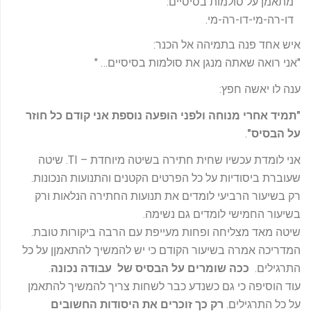
מתאמן על סולמות בסיסיים
:
דו-רה-מי-דו-רה-מי
.
איש אחד פנה בתמיהה אל הכנר:
"אני רואה שאתה מנגן את סולמות בסיסיים… "
ענה לו יאשה חפץ:
"
תמיד אחרי מנוחה ולפני הופעה נוספת אני קודם כל חוזר
.
"
על הבסיס
אני לומדת עכשיו שחית חתירה בשיטה מיוחדת – TI. שיטה
שעוברת ביסודיות על כל הפרטים הקטנים והתנועות הנכונות.
רק בשיעור הרביעי לומדים את תנועות החתירה הנלאות ורק
בשיעור החמישי לומדים גם נשימה.
שיטה מאד מצליחה ופחות מעייפת עם הרבה ביקורות טובת.
המדריכה אמרה בשיעור הקודם כי יש להמשיך להתאמןן על כל
התרגילים.
ככה שומרים על הבסיס של עבודה נכונה
.
עוד הוסיפה כי גם כשנדע כבר לשחות צריך להמשיך להתאמן
על כל התרגילים.
רק כך זוכרים את היסודות החשובים