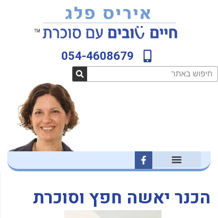
ילוג
לתוכן
תוכן
054-4608679
חיפוש
F
a
c
e
b
הכנר יאשה חפץ וסוכרת
o
o
k