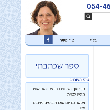
054-4
F
בלוג
צור קשר
a
c
e
b
o
o
ספר שכתבתי
k
-
f
טיפ השבוע
סוף סוף השתפרו הימים ומזג האויר
מזמין לצאת.
אפשר גם עם סוכרת בימים נעימים
אלו.