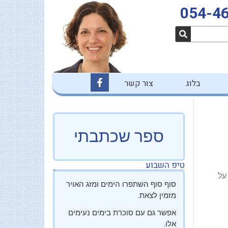
054-4
F
בלוג
צור קשר
a
c
e
b
o
o
ספר שכתבתי
k
-
f
טיפ השבוע
על
סוף סוף השתפרו הימים ומזג האויר
מזמין לצאת.
אפשר גם עם סוכרת בימים נעימים
אלו.