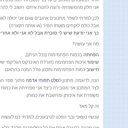
אני חלק מהמשפחה ורוצה להנות איתם. חשוב לי לה
לכן, למדתי לשפר מתכונים אהובים שגם אני יכולה לאכ
אבל כולם לוקחים מאותו הסיר (או אותה הקערה).
כך אני יודעת שיש לי סוכרת אבל לא אני ולא אחר
מה אני עושה?
הפחתה
בכמות הפחמימות (ככל הניתן),
שיפור
איכות הפחמימה (הורדת האינדקס הגליקמי של
חישוב
כמות הפחמימות ותכנון גודל המנה בהתאם
הנה, לדוגמה, מתכון ל
סלט תפוחי אדמה
מתוך ספר המת
לצד המתכון אני מסבירה כיצד אני מפחיתה את כמות
משפרת את איכותן ומחשבת את כמותן.
זה קל מאד.
עכשיו כשאני ובני הפכנו לטיבעונים, למדתי כם לעשות 
אני מכינה בקערה אחת את כל החלומרים מלבד הלא טבעו