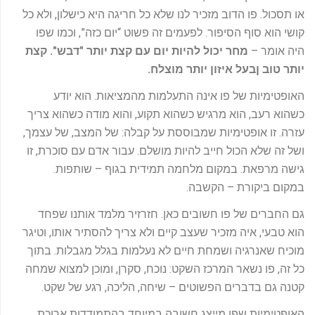
או תסכול. פו הדוב מזכיר לנו שלא כל חריגה היא כישלון, ולא כל
קושי הוא סוף הסיפור. לפעמים זה פשוט “יום כזה”, וכמו שפו
היה אומר –
מחר יכול להיות יום עם קצת יותר "דבש". קצת
יותר טוב ןבעל איזון יותר מוצלח
.
האופטימיות של פו אינה התעלמות מהמציאות. הוא יודע
כשהוא רעב, הוא מרגיש כשהוא תקוע, והוא מודה כשהוא צריך
עזרה. זו אופטימיות שמבוססת על קבלה: של המצב, של עצמך,
ושל זה שלא הכול חייב להיות מושלם. עבור אדם עם סוכרת, זו
גישה מרפאת. במקום מלחמה תמידית בגוף – שותפות.
במקום ביקורת – הקשבה.
גם החברים של פו חשובים כאן. חזרזיר מלמד אותנו שפחד
הוא טבעי, איה מזכיר שעצב קיים ולא צריך להסתיר אותו, וטיגר
מוכיח שאנרגיה ושמחת חיים לא נעלמות בגלל מגבלות. בתוך
כל זה, פו נשאר המרכז השקט: נוכח, סקרן, ומוכן למצוא שמחה
קטנה גם בדברים הפשוטים – שיחה, הליכה, רגע של שקט.
האופטימיות שפו מייצג חשובה במיוחד בהתמודדות ארוכת