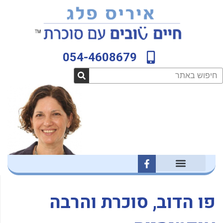
ילוג
לתוכן
תוכן
054-4608679
חיפוש
F
a
c
e
b
פו הדוב, סוכרת והרבה
o
o
k