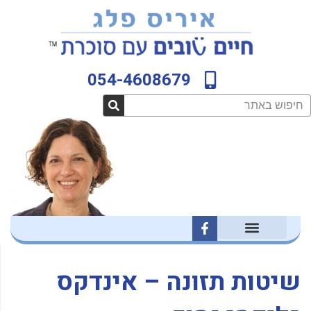
ילוג
לתוכן
תוכן
054-4608679
חיפוש
F
a
c
e
b
שיטות תזונה – אינדקס
o
o
k