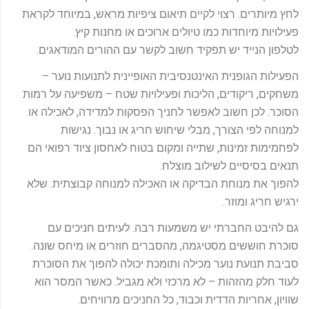
לחץ מיותרים. רצוי לקיים תיאום ציפיות מראש, במיוחד לקראת
פעילויות מיוחדות כמו טיולים ארוכים או מחנות קיץ.
לטלפון הנייד יש תפקיד חשוב לקשר עם ההורים המודאגים.
הפעילות הגופנית האינטנסיבית האופיינית לתנועות נוער –
משחקים, ריקודים, הליכות ופעילויות שטח – משפיעה על רמות
הסוכר. לכן חשוב לאפשר לחניך הפסקות למדידה, לאכילה או
למנוחה לפי הצורך, מבלי שיחוש חריג או נבוך. נגישות
לפחמימות זמינות, שתייה ומקום בטוח לאחסון ציוד רפואי הם
תנאים בסיסיים לשילוב מוצלח.
להפוך את מנוחת הבדיקה או האכילה למנוחה קבוצתית. שלא
ירגיש חריג ומוזר.
גם להיבט החברתי יש משמעות רבה. לעיתים חניכים עם
סוכרת חוששים מסטיגמה, מהסברים חוזרים או מיחס שונה.
סביבת תנועת נוער מכילה ותומכת יכולה להפוך את הסוכרת
לעוד חלק מהזהות – לא מרכזי ולא מגביל. כאשר המסר הוא
שוויון, אחריות הדדית וכבוד, כל החניכים מרוויחים.