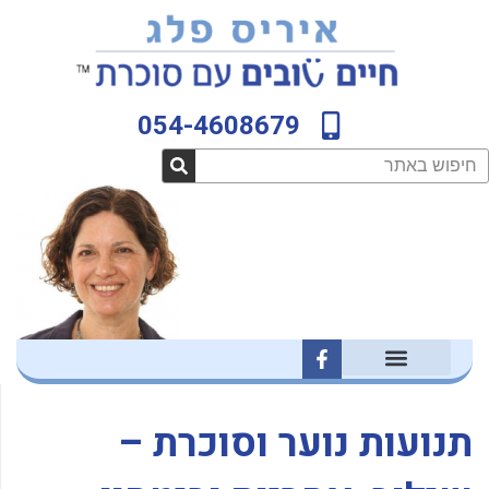
ילוג
לתוכן
תוכן
054-4608679
חיפוש
F
a
c
e
b
תנועות נוער וסוכרת –
o
o
k