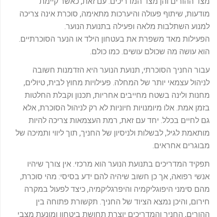
מצד ההורים והן מצד המדריכים. עם זאת, כאשר קיימת
מודעות, שיתוף פעולה והיערכות מתאימה, סוכרת אינה צריכה
למנוע השתלבות מלאה ופעילה בתנועת הנוער.
הפעילות מאד משפרת את בעטחון הילד או הנער הסוכרתיים.
הוא עושה מה שכולם עושים. כמו כולם.
עבור החניך הסוכרתי, תנועת הנוער היא הזדמנות חשובה
לניהול עצמאי יותר של המחלה. פעילויות מחוץ לבית, טיולים,
מחנות ולינה בשטח מחייבים אחריות, תכנון וקבלת החלטות
בזמן אמת. אלו מיומנויות חיוניות לא רק לניהול הסוכרת, אלא
גם לחיים בכלל. יחד עם זאת, רמת העצמאות צריכה להיות
מותאמת לגיל, לבשלות ולניסיון של החניך, תוך ליווי ותמיכה של
מבוגרים אחראים.
תפקיד המדריכים בתנועת הנוער הוא מרכזי. אין צורך שיהיו
אנשי רפואה, אך כן חשוב שיהיה להם ידע בסיסי: מהי סוכרת,
מהם סימני היפוגליקמיה והיפרגליקמיה, כיצד לפעול במקרה
חירום, והיכן נמצא הציוד של החניך. תקשורת פתוחה בין
ההורים, החניך והמדריכים יוצרת תחושת ביטחון ומונעת מצבי