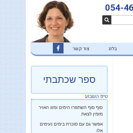
054-4
F
בלוג
צור קשר
a
c
e
b
o
o
ספר שכתבתי
k
-
f
טיפ השבוע
סוף סוף השתפרו הימים ומזג האויר
מזמין לצאת.
אפשר גם עם סוכרת בימים נעימים
אלו.