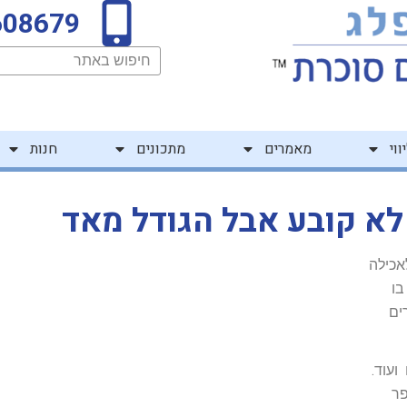
608679
חיפוש
ווי
מאמרים
מתכונים
חנות
א קובע אבל הגודל מאד
אכילה
בו
ים
ועוד.
פר