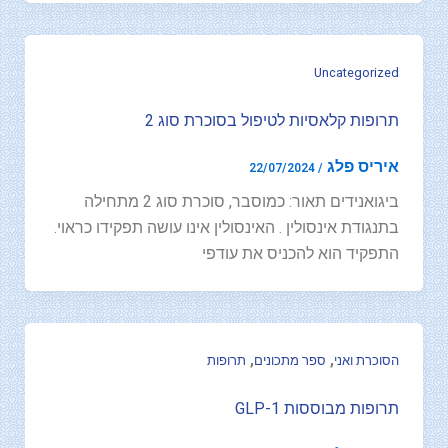
Uncategorized
תרופות קלאסיות לטיפול בסוכרת סוג 2
איריס פלג
22/07/2024
/
ביגואנידים תאור: כמוסבר, סוכרת סוג 2 מתחילה
בתנגודת אינסולין . האינסולין אינו עושה תפקידו כראוי.
התפקיד הוא להכניס את עודפי
,
,
הסוכרת ואני
ספר מתכונים
תרופות
תרופות מבוססות GLP-1