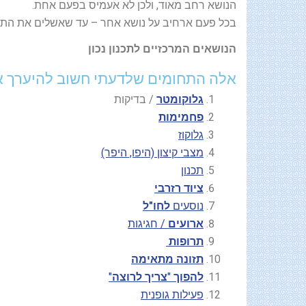
הנושא רחב מאוד, ולכן לא אעמיס בפעם אחת.
בכל פעם ארחיב על נושא אחר – עד שאשלים את התמו
הנושאים המרכזיים לתכנון נכון
אלה התחומים שלדעתי חשוב להיערך א
גלוקומטר
/ בדיקות
פחמימות
גלוקוז
מצבי קיצון (היפו, היפר)
תכנון
ציוד
רזרבי
נוסעים
לחו"ל
ארועים
/ חגיגות
תרופות
תזונה מתאימה
להפוך
"
צריך לרוצה
"
פעילות גופנית