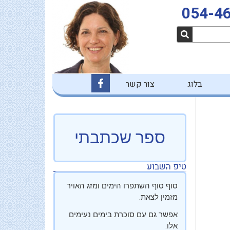
054-4
F
בלוג
צור קשר
a
c
e
b
o
o
ספר שכתבתי
k
-
f
טיפ השבוע
סוף סוף השתפרו הימים ומזג האויר
מזמין לצאת.
אפשר גם עם סוכרת בימים נעימים
אלו.