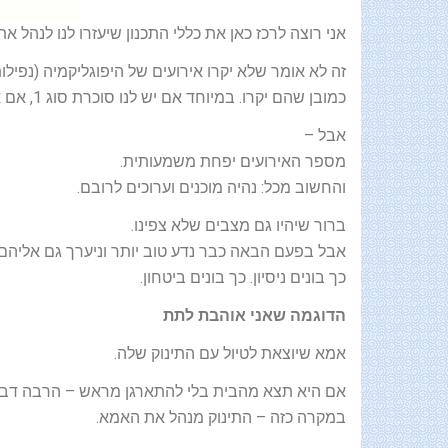
אני רוצה לרכז כאן את כללי התכנון שיעזרו לנו לנהל א
זה לא אומר שלא יקרו אירועים של היפוגליקמיה (נפילות
כמובן שהם יקרו. במיוחד אם יש לנו סוכרת סוג 1, אם אנו משתמשים במשאבת אינסולין או אם יש לנו נטייה לחוסר איזון.
אבל –
מספר האירועים יפחת משמעותית.
והחשוב מכל: נהיה מוכנים וערוכים לרובם.
ברור שיהיו גם מצבים שלא צפינו.
אבל בפעם הבאה כבר נדע טוב יותר וניערך גם אליהם.
כך בונים ניסיון. כך בונים ביטחון.
הדוגמה שאני אוהבת לתת
אמא שיוצאת לטיול עם התינוק שלה.
אם היא תצא מהבית בלי להתארגן מראש – הרבה דברים
במקרה כזה – התינוק מנהל את האמא.