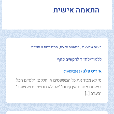
-
התאמה אישית
f
,
,
בעיות שמצאתי
התאמה אישית
התמודדות ע סוכרת
ללמוד/לחזור להקשיב לגוף
איריס פלג
01/03/2025
/
מי לא מכיר את כל המשפטים או חלקם: "לסיים הכל
בצלחת אחרת אין קינוח" "אם לא תסיימי יבוא שוטר"
"בערב […]