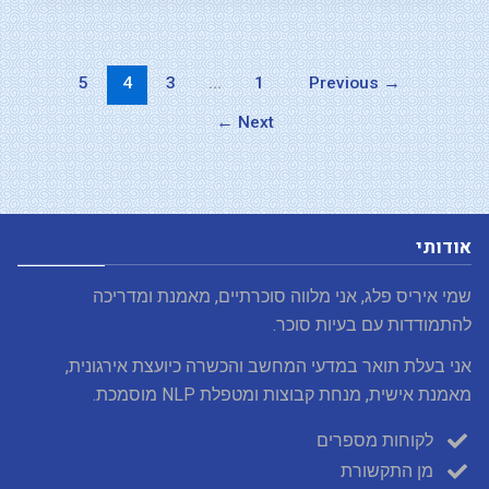
5
4
3
…
1
Previous
→
←
Next
אודותי
שמי איריס פלג, אני מלווה סוכרתיים, מאמנת ומדריכה
להתמודדות עם בעיות סוכר.
אני בעלת תואר במדעי המחשב והכשרה כיועצת אירגונית,
מאמנת אישית, מנחת קבוצות ומטפלת NLP מוסמכת.
לקוחות מספרים
מן התקשורת